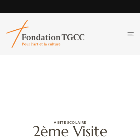
TO
NA
VISITE SCOLAIRE
2ème Visite