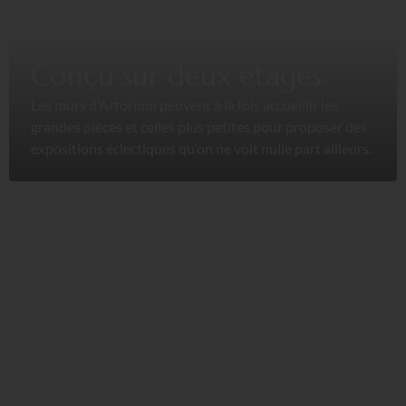
Conçu sur deux étages
Les murs d’Artorium peuvent à la fois accueillir les
grandes pièces et celles plus petites pour proposer des
expositions éclectiques qu’on ne voit nulle part ailleurs.