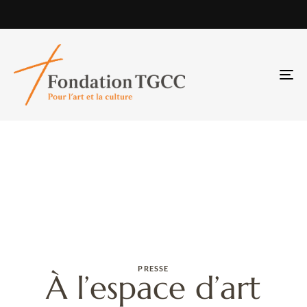
TO
NA
PRESSE
À l’espace d’art