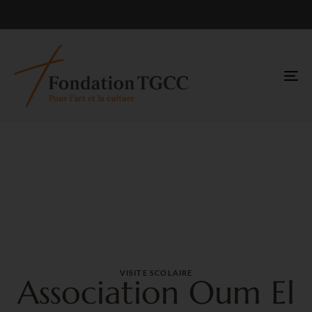
TO
NA
VISITE SCOLAIRE
Association Oum El