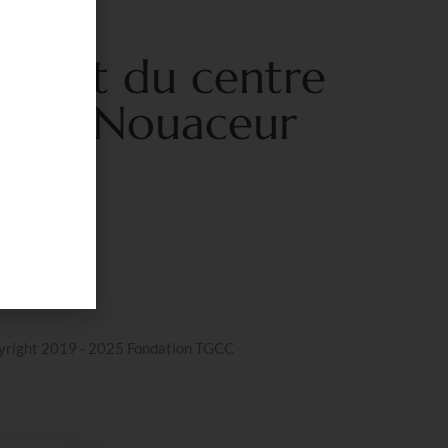
profit du centre
uia à Nouaceur
yright 2019 - 2025 Fondation TGCC