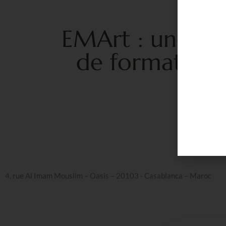
EMArt : une exp
de formation 
4, rue Al Imam Mouslim – Oasis – 20103 - Casablanca – Maroc