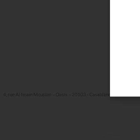
Le 
4, rue Al Imam Mouslim – Oasis – 20103 - Casablanca – Maroc