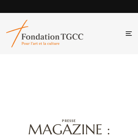
TO
NA
PRESSE
MAGAZINE :