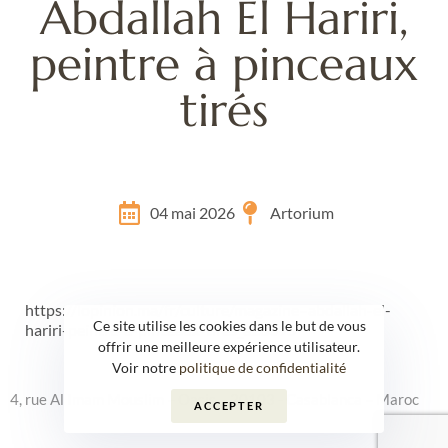
Abdallah El Hariri,
peintre à pinceaux
tirés
04 mai 2026
Artorium
https://lopinion.ma/fr/culture/magazine–abdallah-el-
Ce site utilise les cookies dans le but de vous
hariri-peintre-a-pinceaux-tires_a28095
offrir une meilleure expérience utilisateur.
Voir notre
politique de confidentialité
4, rue Al Imam Mouslim – Oasis – 20103 - Casablanca – Maroc
ACCEPTER