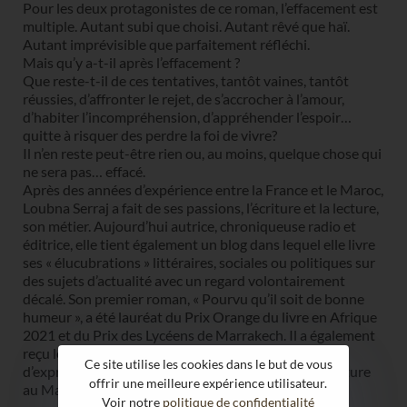
Pour les deux protagonistes de ce roman, l’effacement est
multiple. Autant subi que choisi. Autant rêvé que haï.
Autant imprévisible que parfaitement réfléchi.
Mais qu’y a-t-il après l’effacement ?
Que reste-t-il de ces tentatives, tantôt vaines, tantôt
réussies, d’affronter le rejet, de s’accrocher à l’amour,
d’habiter l’incompréhension, d’appréhender l’espoir…
quitte à risquer des perdre la foi de vivre?
Il n’en reste peut-être rien ou, au moins, quelque chose qui
ne sera pas… effacé.
Après des années d’expérience entre la France et le Maroc,
Loubna Serraj a fait de ses passions, l’écriture et la lecture,
son métier. Aujourd’hui autrice, chroniqueuse radio et
éditrice, elle tient également un blog dans lequel elle livre
ses « élucubrations » littéraires, sociales ou politiques sur
des sujets d’actualité avec un regard volontairement
décalé. Son premier roman, « Pourvu qu’il soit de bonne
humeur », a été lauréat du Prix Orange du livre en Afrique
2021 et du Prix des Lycéens de Marrakech. Il a également
reçu le Prix des jeunes pour le roman marocain
Ce site utilise les cookies dans le but de vous
d’expression française (organisé par le Réseau de lecture
offrir une meilleure expérience utilisateur.
au Maroc) en 2022.
Voir notre
politique de confidentialité