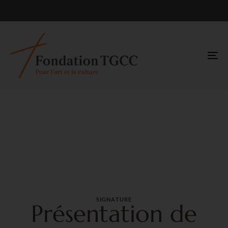
TO
NA
SIGNATURE
Présentation de