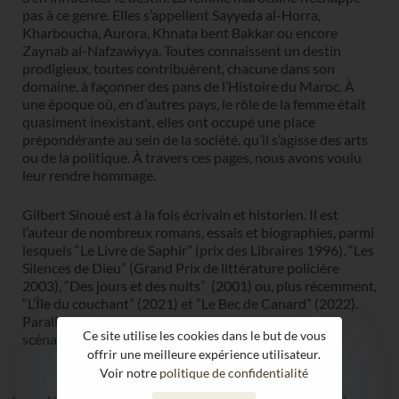
pas à ce genre. Elles s’appellent Sayyeda al-Horra,
Kharboucha, Aurora, Khnata bent Bakkar ou encore
Zaynab al-Nafzawiyya. Toutes connaissent un destin
prodigieux, toutes contribuèrent, chacune dans son
domaine, à façonner des pans de l’Histoire du Maroc. À
une époque où, en d’autres pays, le rôle de la femme était
quasiment inexistant, elles ont occupé une place
prépondérante au sein de la société, qu’il s’agisse des arts
ou de la politique. À travers ces pages, nous avons voulu
leur rendre hommage.
Gilbert Sinoué est à la fois écrivain et historien. Il est
l’auteur de nombreux romans, essais et biographies, parmi
lesquels “Le Livre de Saphir” (prix des Libraires 1996), “Les
Silences de Dieu” (Grand Prix de littérature policière
2003), “Des jours et des nuits” (2001) ou, plus récemment,
“L’Île du couchant” (2021) et ”Le Bec de Canard” (2022).
Parallèlement à sa carrière de romancier, il est aussi
Ce site utilise les cookies dans le but de vous
scénariste et dialoguiste.
offrir une meilleure expérience utilisateur.
Voir notre
politique de confidentialité