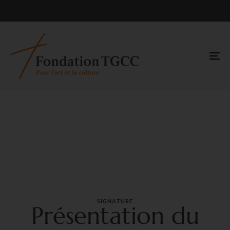
TO
NA
SIGNATURE
Présentation du