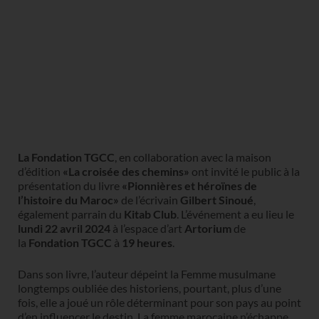
La Fondation TGCC
, en collaboration avec la maison
d’édition
«La croisée des chemins»
ont invité le public à la
présentation du livre
«Pionnières et héroïnes de
l’histoire du Maroc»
de l’écrivain
Gilbert Sinoué
,
également parrain du
Kitab Club
. L’événement a eu lieu le
lundi 22 avril 2024
à l’espace d’art
Artorium
de
la
Fondation TGCC
à
19 heures
.
Dans son livre, l’auteur dépeint la Femme musulmane
longtemps oubliée des historiens, pourtant, plus d’une
fois, elle a joué un rôle déterminant pour son pays au point
d’en influencer le destin. La femme marocaine n’échappe