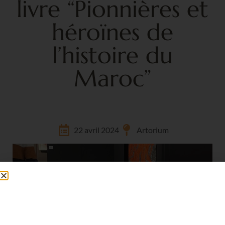
livre “Pionnières et
héroïnes de
l’histoire du
Maroc”
22 avril 2024
Artorium