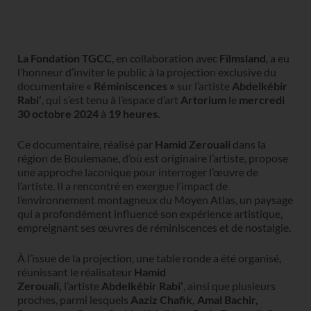
La Fondation TGCC
, en collaboration avec
Filmsland
, a eu
l’honneur d’inviter le public à la projection exclusive du
documentaire
« Réminiscences »
sur l’artiste
Abdelkébir
Rabi’
, qui s’est tenu à l’espace d’art
Artorium
le
mercredi
30 octobre 2024
à
19 heures.
Ce documentaire, réalisé par
Hamid Zerouali
dans la
région de Boulemane, d’où est originaire l’artiste, propose
une approche laconique pour interroger l’œuvre de
l’artiste. Il a rencontré en exergue l’impact de
l’environnement montagneux du Moyen Atlas, un paysage
qui a profondément influencé son expérience artistique,
empreignant ses œuvres de réminiscences et de nostalgie.
À l’issue de la projection, une table ronde a été organisé,
réunissant le réalisateur
Hamid
Zerouali,
l’artiste
Abdelkébir Rabi’
, ainsi que plusieurs
proches, parmi lesquels
Aaziz Chafik, Amal Bachir,