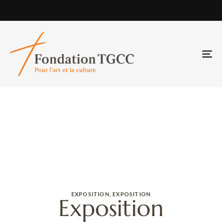
TO
NA
EXPOSITION
,
EXPOSITION
Exposition