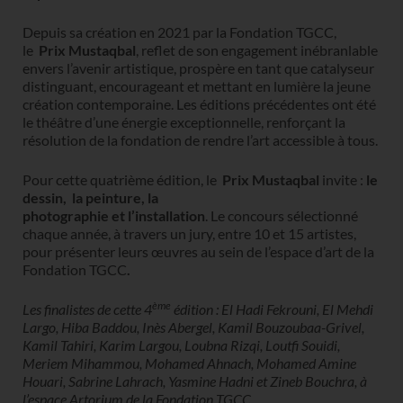
Depuis sa création en 2021 par la Fondation TGCC,
le
Prix Mustaqbal
, reflet de son engagement inébranlable
envers l’avenir artistique, prospère en tant que catalyseur
distinguant, encourageant et mettant en lumière la jeune
création contemporaine. Les éditions précédentes ont été
le théâtre d’une énergie exceptionnelle, renforçant la
résolution de la fondation de rendre l’art accessible à tous.
Pour cette quatrième édition, le
Prix Mustaqbal
invite :
le
dessin,
la peinture, la
photographie
et
l’installation
. Le concours sélectionné
chaque année, à travers un jury, entre 10 et 15 artistes,
pour présenter leurs œuvres au sein de l’espace d’art de la
Fondation TGCC
.
ème
Les finalistes de cette 4
édition : El Hadi Fekrouni, El Mehdi
Largo, Hiba Baddou, Inès Abergel, Kamil Bouzoubaa-Grivel,
Kamil Tahiri, Karim Largou, Loubna Rizqi, Loutfi Souidi,
Meriem Mihammou, Mohamed Ahnach, Mohamed Amine
Houari, Sabrine Lahrach, Yasmine Hadni et Zineb Bouchra, à
l’espace Artorium de la Fondation TGCC.