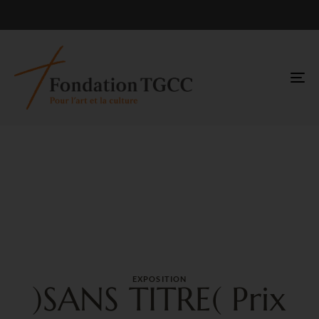
TO
NA
EXPOSITION
)SANS TITRE( Prix