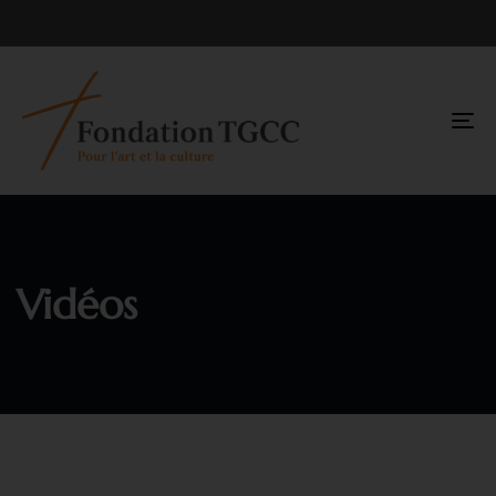
TO
NA
Vidéos