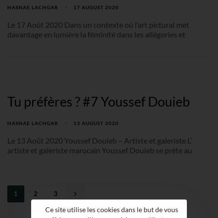
HASNAE LACHGAR
17 AUGUST 2020
Le 17 Août 2020 Dans un contexte où l’art pictural met
davantage en lumière la féminité dans les allégories et
Tu préfères ? #7 Youssef Douieb
HASNAE LACHGAR
13 AUGUST 2020
Le 13 Août 2020 Youssef Douieb – Artiste et galeriste L’
artiste et galeriste marocain Youssef Douieb se prête au
1
2
3
Ce site utilise les cookies dans le but de vous