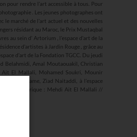
on pour rendre l'art accessible à tous. Pour
 photographie . Les jeunes photographes ont
c le marché de l'art actuel et des nouvelles
angers résidant au Maroc, le Prix Mustaqbal
es au sein d' Artorium , l'espace d'art de la
ésidence d'artistes à Jardin Rouge , grâce au
'espace d'art de la Fondation TGCC. Du jeudi
mid Belahmidi, Amal Moutaouakil, Christian
i Ait El Mallali, Mohamed Soukri, Mounir
assine Sellame, Ziad Naitaddi, à l'espace
égorie numérique : Mehdi Ait El Mallali //