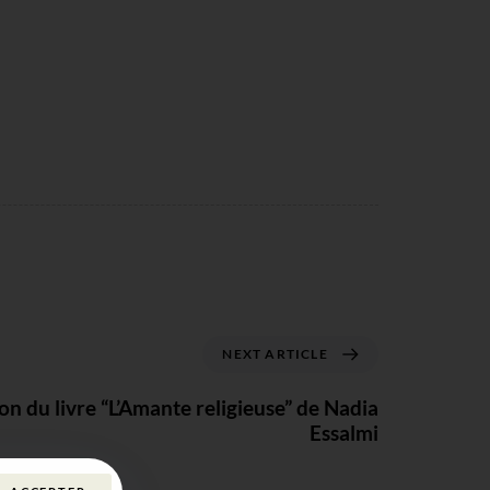
NEXT ARTICLE
on du livre “L’Amante religieuse” de Nadia
Essalmi