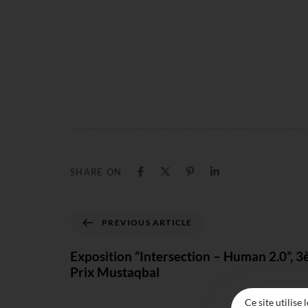
SHARE ON
PREVIOUS ARTICLE
Exposition “Intersection – Human 2.0”, 3
Prix Mustaqbal
Ce site utilise