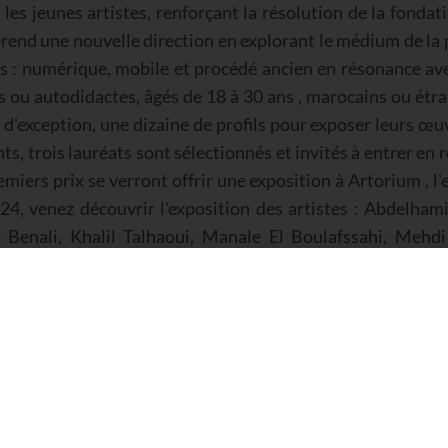
les jeunes artistes, renforçant la résolution de la fondati
 prend une nouvelle direction en explorant le médium de la
es : numérique, mobile et procédé ancien en résonance ave
s ou autodidactes, âgés de 18 à 30 ans , marocains ou étr
d'exception, une dizaine de profils pour exposer leurs œuvr
, trois lauréats sont sélectionnés et invités à entrer en r
miers prix se verront offrir une exposition à Artorium , l
24, venez découvrir l'exposition des artistes : Abdelha
 Benali, Khalil Talhaoui, Manale El Boulafssahi, Mehd
qa, Rida Tabit, Salah-Eddine Mouslim, Yassine Jalal, Y
ts sont: Catégorie argentique : Yassine Sellame // Cat