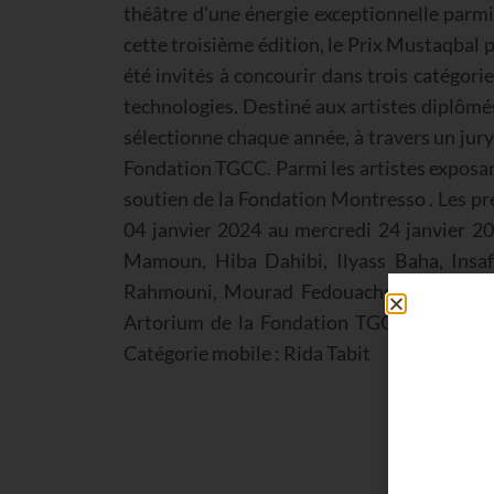
théâtre d'une énergie exceptionnelle parmi 
cette troisième édition, le Prix Mustaqbal
été invités à concourir dans trois catégori
technologies. Destiné aux artistes diplômé
sélectionne chaque année, à travers un jury 
Fondation TGCC. Parmi les artistes exposants
soutien de la Fondation Montresso . Les pre
04 janvier 2024 au mercredi 24 janvier 20
Mamoun, Hiba Dahibi, Ilyass Baha, Insaf
Rahmouni, Mourad Fedouache, Nabil Boudar
Artorium de la Fondation TGCC. Les lauréa
Catégorie mobile : Rida Tabit