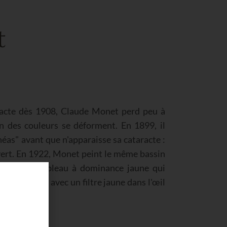
t
racte dès 1908, Claude Monet perd peu à
n des couleurs se déforment. En 1899, il
éas" avant que n'apparaisse sa cataracte :
ert. En 1922, Monet peint le même bassin
ataracte : tableau à dominance jaune qui
sormais vue avec un filtre jaune dans l'œil