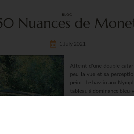
BLOG
50 Nuances de Mone
1 July 2021
Atteint d'une double cata
peu la vue et sa perceptio
peint "Le bassin aux Nymph
tableau à dominance bleu-v
après l'apparition de sa c
indique que la nature est dé
et des formes imprécises.