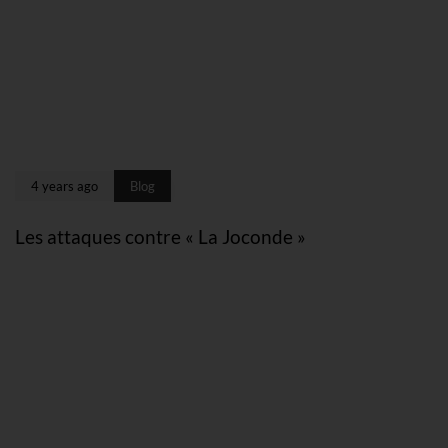
4 years ago
Blog
Les attaques contre « La Joconde »