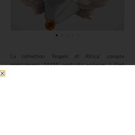
La collection "Angels of Africa" compte
précisément 11111 portraits uniques ! L'art
digital n'a plus de secret pour Ali Kanane...
l'artiste designer marocain lance une série de
portraits d'anges africains en NFT, une première
au Maroc ! "Angels of Africa" est un projet fondé
sur la conviction que nous sommes tous des
êtres à moitié numériques et à moitié physiques,
mi-anges, mi-démons.