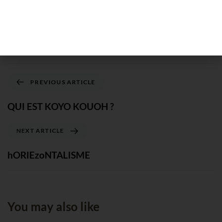
SHARE ON
PREVIOUS ARTICLE
QUI EST KOYO KOUOH ?
NEXT ARTICLE
hORIEzoNTALISME
You may also like