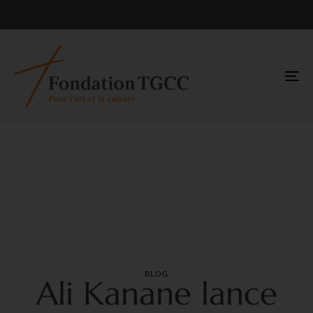
TO
NA
BLOG
Ali Kanane lance