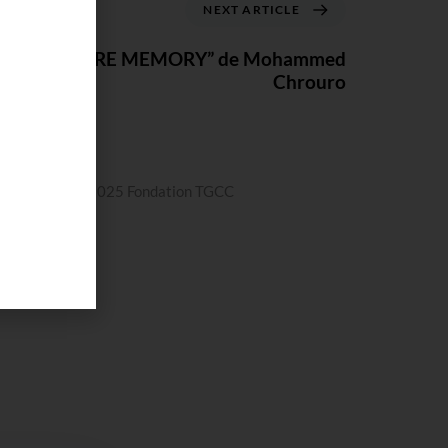
NEXT ARTICLE
rnissage “CORE MEMORY” de Mohammed
Chrouro
yright 2019 - 2025 Fondation TGCC