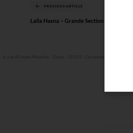
PREVIOUS ARTICLE
Lalla Hasna – Grande Section
4, rue Al Imam Mouslim – Oasis – 20103 - Casablanca – Maroc