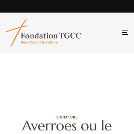
TO
NA
SIGNATURE
Averroes ou le