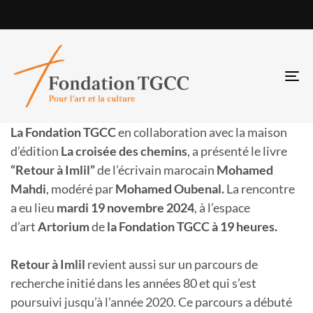
TO
NA
La Fondation TGCC
en collaboration avec la maison
d’édition
La croisée des chemins
, a présenté le livre
“Retour à Imlil”
de l’écrivain marocain
Mohamed
Mahdi
, modéré par
Mohamed Oubenal.
La rencontre
a eu lieu
mardi 19 novembre 2024
, à l’espace
d’art
Artorium
de
la Fondation TGCC à 19 heures.
Retour à Imlil
revient aussi sur un parcours de
recherche initié dans les années 80 et qui s’est
poursuivi jusqu’à l’année 2020. Ce parcours a débuté