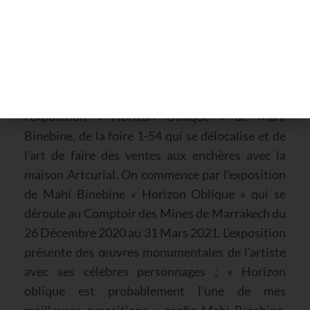
projections, performances, ateliers et
présentations organisés par Le 18 pendant toute
la durée de la foire et jusqu'à la fin du mois de
Février. C'est vendredi et vendredi c'est le jour de
la News Artsy ! Aujourd'hui on vous parle de
l'exposition « Horizon Oblique » de Mahi
Binebine, de la foire 1-54 qui se délocalise et de
l'art de faire des ventes aux enchères avec la
maison Artcurial. On commence par l'exposition
de Mahi Binebine « Horizon Oblique » qui se
déroule au Comptoir des Mines de Marrakech du
26 Décembre 2020 au 31 Mars 2021. L'exposition
présente des œuvres monumentales de l'artiste
avec ses célèbres personnages ; « Horizon
oblique est probablement l'une de mes
meilleures expositions » confie Mahi Binebine.