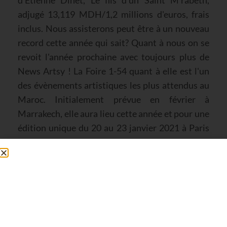
adjugé 13,119 MDH/1,2 millions d'euros, frais
inclus. Nous assisterons peut être à un nouveau
record cette année qui sait? Quant à nous on se
revoit l'année prochaine avec toujours plus de
News Artsy ! La Foire 1-54 quant à elle est l'un
des évènements artistiques les plus attendus au
Maroc. Initialement prévue en février à
Marrakech, elle aura lieu cette année et pour une
édition unique du 20 au 23 janvier 2021 à Paris
en partenariat avec Christie's.Ce partenariat fait
suite à une collaboration réussie lors de la Foire
de Londres 2020. Une édition en ligne est aussi
organisée, du 20 au 31 janvier 2021 sur la
plateforme Arsty, toutes les œuvres présentées
pourront être vues et achetées dans le monde
entier. Il y'aura également des discussions,