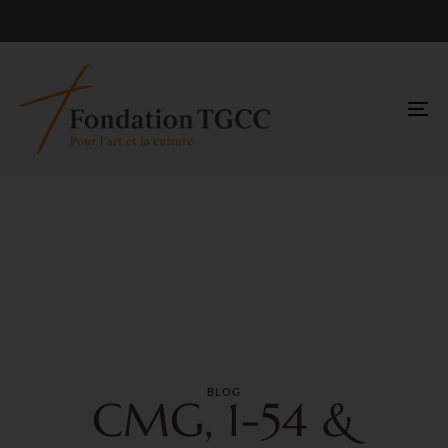
TO
NA
BLOG
CMG, 1-54 &