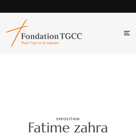
TO
NA
EXPOSITION
Fatime zahra