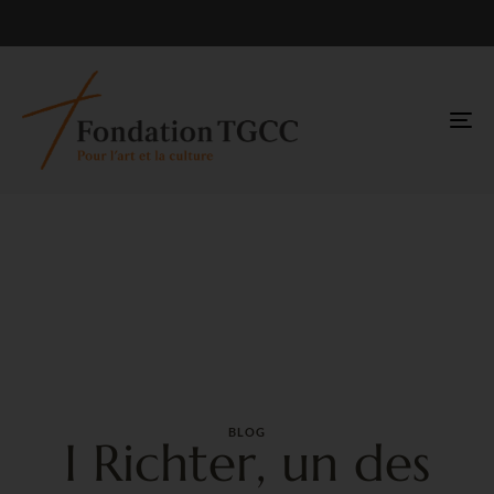
TO
NA
BLOG
I Richter, un des