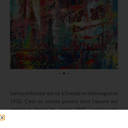
Gerhard Richter est né à Dresde en Allemagne en
1932. C'est un artiste peintre dont l'œuvre est
reconnue, depuis les années 1980, " comme une
expérience artistique inédite." Considéré comme
peintre polymorphe, il aborde des œuvres tantôt