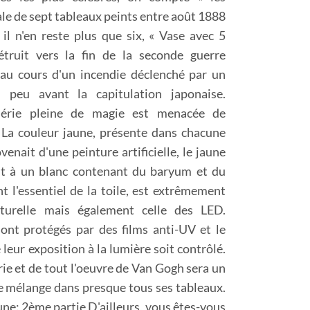
iale de sept tableaux peints entre août 1888
, il n'en reste plus que six, « Vase avec 5
étruit vers la fin de la seconde guerre
 au cours d'un incendie déclenché par un
 peu avant la capitulation japonaise.
érie pleine de magie est menacée de
. La couleur jaune, présente dans chacune
ovenait d'une peinture artificielle, le jaune
it à un blanc contenant du baryum et du
t l'essentiel de la toile, est extrêmement
naturelle mais également celle des LED.
ont protégés par des films anti-UV et le
leur exposition à la lumière soit contrôlé.
rie et de tout l'oeuvre de Van Gogh sera un
sa ce mélange dans presque tous ses tableaux.
jaune: 2ème partie D'ailleurs, vous êtes-vous