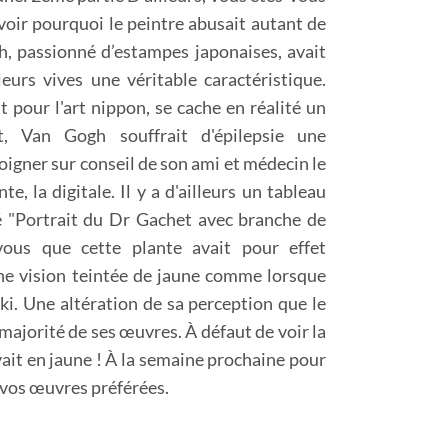
voir pourquoi le peintre abusait autant de
h, passionné d’estampes japonaises, avait
leurs vives une véritable caractéristique.
 pour l'art nippon, se cache en réalité un
t, Van Gogh souffrait d'épilepsie une
soigner sur conseil de son ami et médecin le
e, la digitale. Il y a d'ailleurs un tableau
tré "Portrait du Dr Gachet avec branche de
z-vous que cette plante avait pour effet
une vision teintée de jaune comme lorsque
ski. Une altération de sa perception que le
majorité de ses œuvres. À défaut de voir la
yait en jaune ! À la semaine prochaine pour
r vos œuvres préférées.