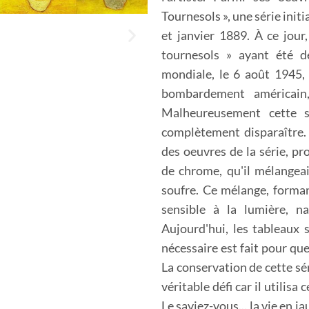
Tournesols », une série init
et janvier 1889. À ce jour
tournesols » ayant été d
mondiale, le 6 août 1945,
bombardement américain,
Malheureusement cette s
complètement disparaître
des oeuvres de la série, pr
de chrome, qu'il mélangea
soufre. Ce mélange, forman
sensible à la lumière, 
Aujourd'hui, les tableaux s
nécessaire est fait pour que 
La conservation de cette sé
véritable défi car il utili
Le saviez-vous... la vie en 