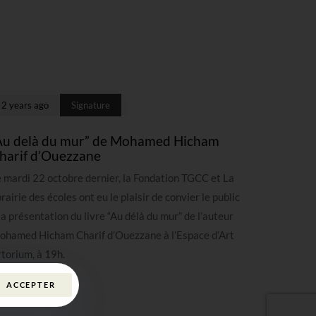
2 years ago
Signature
Au delà du mur” de Mohamed Hicham
harif d’Ouezzane
 mardi 22 octobre dernier, la Fondation TGCC et La
brairie des écoles ont eu le plaisir de convier le public
la présentation du livre “Au délà du mur” de l’auteur
ohamed Hicham Charif d’Ouezzane à l’Espace d’Art
torium, à 19h.
ACCEPTER