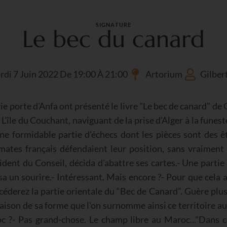
SIGNATURE
Le bec du canard
di 7 Juin 2022 De 19:00 À 21:00
Artorium
Gilber
rie porte d'Anfa ont présenté le livre "Le bec de canard" de
L’île du Couchant, naviguant de la prise d’Alger à la funeste
une formidable partie d’échecs dont les pièces sont des ê
mates français défendaient leur position, sans vraiment 
sident du Conseil, décida d'abattre ses cartes.- Une parti
un sourire.- Intéressant. Mais encore ?- Pour que cela ait 
 céderez la partie orientale du “Bec de Canard”. Guère plu
 raison de sa forme que l'on surnomme ainsi ce territoire 
c ?- Pas grand-chose. Le champ libre au Maroc..."Dans ce