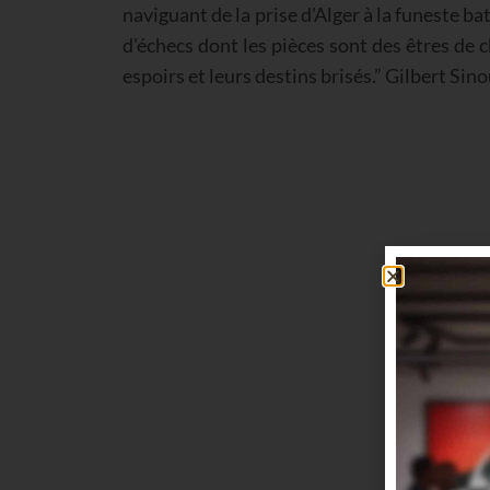
naviguant de la prise d'Alger à la funeste ba
d'échecs dont les pièces sont des êtres de 
espoirs et leurs destins brisés.” Gilbert Sin