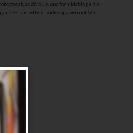
 protectorat, se déroule une formidable partie
agonistes de cette grande saga verront leurs