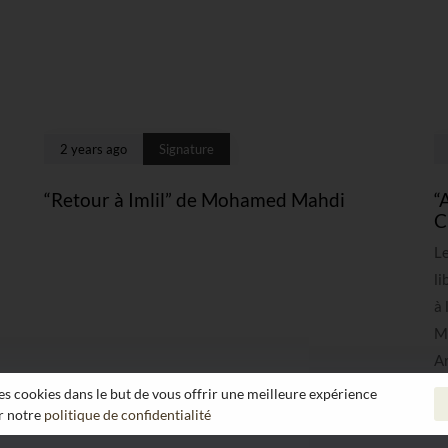
2 years ago
Signature
“Retour à Imlil” de Mohamed Mahdi
“
C
Le
li
à 
M
Ar
 les cookies dans le but de vous offrir une meilleure expérience
ir notre
politique de confidentialité