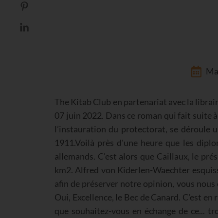
Mar
The Kitab Club en partenariat avec la librai
07 juin 2022. Dans ce roman qui fait suite à 
l’instauration du protectorat, se déroule 
1911.Voilà près d'une heure que les diplo
allemands. C'est alors que Caillaux, le pré
km2. Alfred von Kiderlen-Waechter esquissa 
afin de préserver notre opinion, vous nous
Oui, Excellence, le Bec de Canard. C'est en
que souhaitez-vous en échange de ce... tro