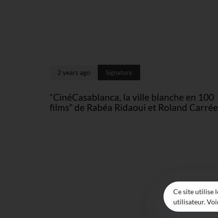
2 years ago
Signature
“CinéCasablanca, la ville blanche en 100
films” de Rabéa Ridaoui et Roland Carrée
Ce site utilise
utilisateur. Vo