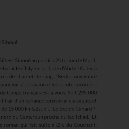
t Sinoué
 Gilbert Sinoué au public d’Artorium le Mardi
 bataille d’Isly, de la chute d’Abd el-Kader à
tres de chair et de sang. “Berlin, novembre
parvenir à convaincre leurs interlocuteurs
e du Congo français est à vous. Soit 295 000
l'air d'un échange territorial classique, et
s de 15 000 km&2sup ;.- Le Bec de Canard ?-
au nord du Cameroun proche du lac Tchad.- Et
 roman qui fait suite à L'île du Couchant,