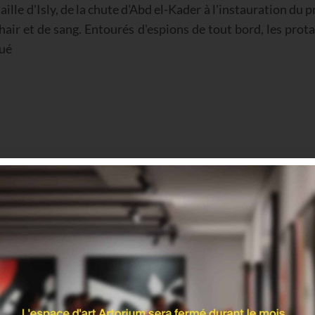
taille d'Isly, de la chute d'Abd el-Kader à l'instauration du
chair et de sang. Entourés d'espions de tout bord, les prot
oué