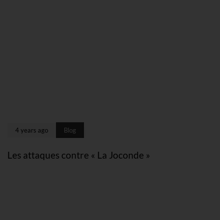
4 years ago
Blog
Les attaques contre « La Joconde »