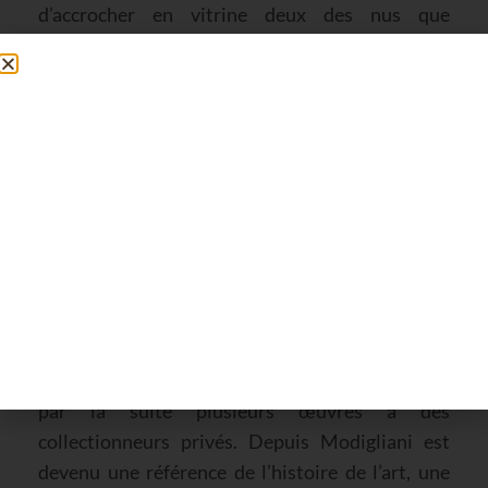
d’accrocher en vitrine deux des nus que
Modigliani a peints. Le lendemain, un énorme
scandale éclate, elles sont considérées comme un
outrage à la pudeur. Le commissaire Rousselot,
dont le logement fait face à la galerie, s’en mêle et
demande à ce qu’elles ne soient plus exposées
près de la fenêtre. Ce qui le dérange n’est pas la
nudité en soi mais les poils qu’il trouve
outrageants. Il n’a pas fermé l’exposition mais a
tout de même fait décrocher les nus qui ne seront
pas vendus, d’ailleurs seuls deux dessins seront
vendus lors de l’exposition. Le scandale a tout de
même fait une belle publicité à l’artiste, qui vend
par la suite plusieurs œuvres à des
collectionneurs privés. Depuis Modigliani est
devenu une référence de l’histoire de l’art, une