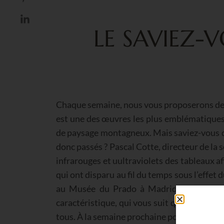
LE SAVIEZ-V
Chaque semaine, nous vous proposerons des f
est une des œuvres les plus emblématiques d
de paysage montagneux. Mais saviez-vous qu’
donc passés ? Pascal Cotte, directeur de la
infrarouges et uultraviolets des tableaux af
qui ont disparu au fil du temps sous l’effet 
au Musée du Prado à Madrid, on peut devi
caractéristique, qui vous suit quel que soit
tous. À la semaine prochaine pour un nouvea