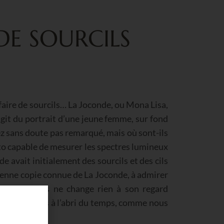
 DE SOURCILS
faire de sourcils… La Joconde, ou Mona Lisa,
agit du portrait d’une jeune femme, sur fond
ez sans doute pas remarqué, mais où sont-ils
oto capable de mesurer les spectres lumineux
e avait initialement des sourcils et des cils
ancienne copie connue de La Joconde, à admirer
t de sourcils ne change rien à son regard
conde n’est pas à l’abri du temps, comme nous