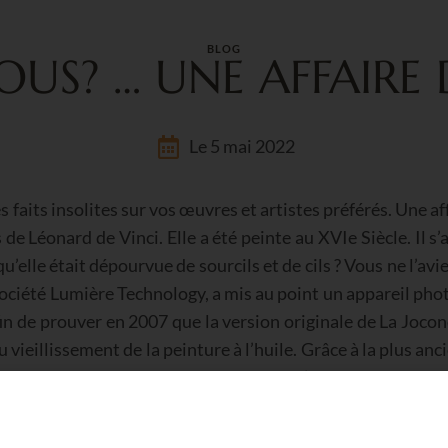
BLOG
OUS? … UNE AFFAIRE
Le 5 mai 2022
aits insolites sur vos œuvres et artistes préférés. Une af
e Léonard de Vinci. Elle a été peinte au XVIe Siècle. Il s’
elle était dépourvue de sourcils et de cils ? Vous ne l’avi
 société Lumière Technology, a mis au point un appareil ph
in de prouver en 2007 que la version originale de La Jocond
du vieillissement de la peinture à l’huile. Grâce à la plus 
ner la version originale, bien que l’absence de cils e
 l’endroit depuis lequel vous l’observez. Finalement la Jo
u fait insolite sur vos œuvres préférées