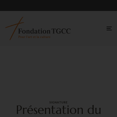
TO
NA
SIGNATURE
Présentation du