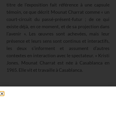
titre de l’exposition fait référence à une capsule
témoin, ce que décrit Mounat Charrat comme « un
court-circuit du passé-présent-futur ; de ce qui
existe déjà, en ce moment, et de sa projection dans
l’avenir ». Les œuvres sont achevées, mais leur
présence et leurs sens sont continus et interactifs,
les deux s’informent et assument d’autres
contextes en interaction avec le spectateur. » Kristi
Jones. Mounat Charrat est née à Casablanca en
1965. Elle vit et travaille à Casablanca.