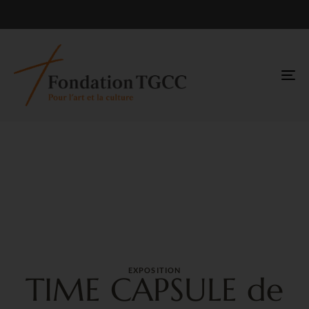
TO
NA
EXPOSITION
TIME CAPSULE de