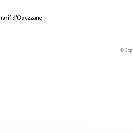
harif d’Ouezzane
© Cop