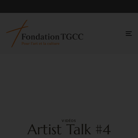
TO
NA
VIDÉOS
Artist Talk #4