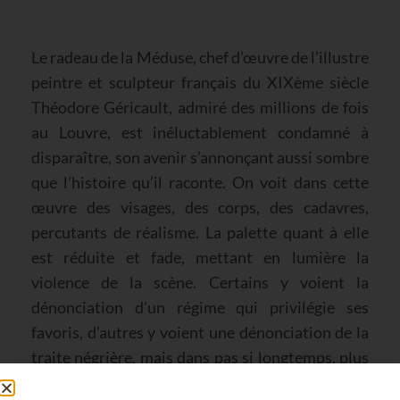
Le radeau de la Méduse, chef d’œuvre de l’illustre
peintre et sculpteur français du XIXème siècle
Théodore Géricault, admiré des millions de fois
au Louvre, est inéluctablement condamné à
disparaître, son avenir s’annonçant aussi sombre
que l’histoire qu’il raconte. On voit dans cette
œuvre des visages, des corps, des cadavres,
percutants de réalisme. La palette quant à elle
est réduite et fade, mettant en lumière la
violence de la scène. Certains y voient la
dénonciation d’un régime qui privilégie ses
favoris, d’autres y voient une dénonciation de la
traite négrière, mais dans pas si longtemps, plus
personne n’y verra plus rien. En effet, malgré son