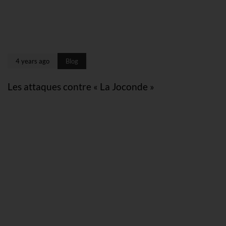
4 years ago
Blog
Les attaques contre « La Joconde »