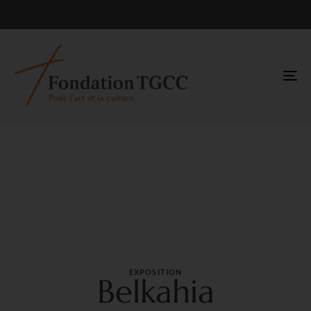
TO
NA
EXPOSITION
Belkahia