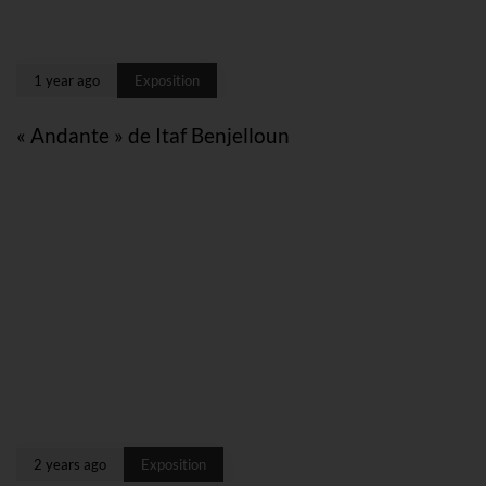
1 year ago
Exposition
« Andante » de Itaf Benjelloun
2 years ago
Exposition