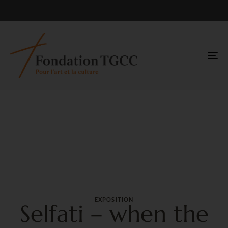
TO
NA
EXPOSITION
Selfati – when the