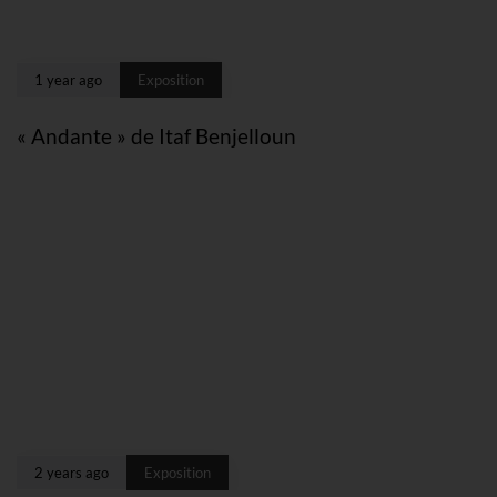
1 year ago
Exposition
« Andante » de Itaf Benjelloun
2 years ago
Exposition