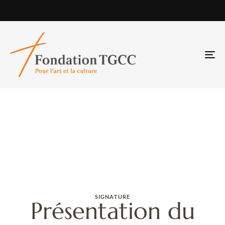
TO
NA
SIGNATURE
Présentation du