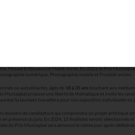
andidature pour
la quatrième édition du Prix Mustaqbal
, dénommé 
 annuel vise à mettre en lumière
la jeune création contemporaine
.
ques d’art sélectionne au moins
10 artistes
, qui ont l’opportunité 
 de ces artistes sélectionnés sont désignés lauréats et participent à
e la
Fondation Montresso*
. La Fondation TGCC offre également u
rt.
rtistes : Khadija El Abyad, Khadija Jayi et Amina Azreg. Pour sa deu
a, Mouad El Bissaoui et Malek Sordo. En 2023, le Prix Mustaqbal 
: Photographie numérique, Photographie mobile et Procédé ancien.
 formés ou autodidactes, âgés de
18 à 35 ans
touchant aux médiums 
Prix Mustaqbal propose une liberté de thématique et invite les can
 lauréat/la lauréate travaillera pour son exposition individuelle en
urs dossiers de candidature qui comprendra un projet artistique ain
 en présence du jury. En 2024, 15 finalistes seront sélectionnés e
réate du Prix Mustaqbal sera annoncé le même jour après délibérati