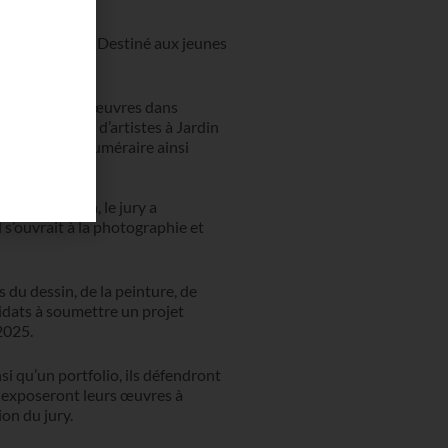
« Sans titre ». Destiné aux jeunes
d’exposer leurs œuvres dans
 une résidence d’artistes à Jardin
ne dotation numéraire ainsi
xième édition, le jury a
s’ouvrait à la photographie et
du dessin, de la peinture, de
didats à soumettre un projet
 2025.
si qu’un portfolio, ils défendront
t exposeront leurs œuvres à
on du jury.