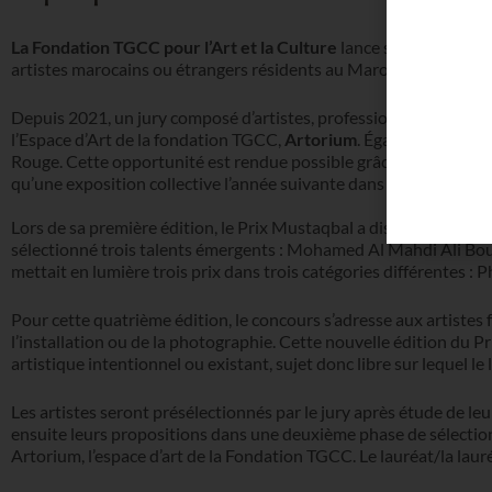
La Fondation TGCC pour l’Art et la Culture
lance son appel à c
artistes marocains ou étrangers résidents au Maroc, ce concours
Depuis 2021, un jury composé d’artistes, professionnels et criti
l’Espace d’Art de la fondation TGCC,
Artorium
. Également, trois
Rouge. Cette opportunité est rendue possible grâce au soutien d
qu’une exposition collective l’année suivante dans son espace d’a
Lors de sa première édition, le Prix Mustaqbal a distingué trois a
sélectionné trois talents émergents : Mohamed Al Mahdi Ali Bouh
mettait en lumière trois prix dans trois catégories différentes 
Pour cette quatrième édition, le concours s’adresse aux artistes
l’installation ou de la photographie. Cette nouvelle édition du 
artistique intentionnel ou existant, sujet donc libre sur lequel le
Les artistes seront présélectionnés par le jury après étude de le
ensuite leurs propositions dans une deuxième phase de sélection
Artorium, l’espace d’art de la Fondation TGCC. Le lauréat/la lau