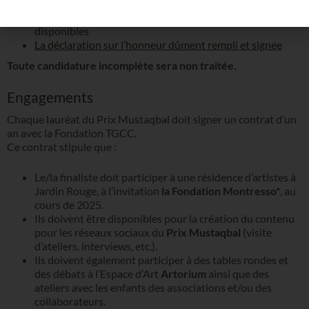
page
Les visuels en haute définition de 4 à 8 œuvres
disponibles
La déclaration sur l’honneur dûment rempli et signée
Toute candidature incomplète sera non traitée.
Engagements
Chaque lauréat du Prix Mustaqbal doit signer un contrat d’un
an avec la Fondation TGCC.
Ce contrat stipule que :
Le/la finaliste doit participer à une résidence d’artistes à
Jardin Rouge, à l’invitation
la Fondation Montresso*
, au
cours de 2025.
Ils doivent être disponibles pour la création du contenu
pour les réseaux sociaux du
Prix Mustaqbal
(visite
d’ateliers, interviews, etc.).
Ils doivent également participer à des tables rondes et
des débats à l’Espace d’Art
Artorium
ainsi que des
ateliers avec les enfants des associations et/ou des
collaborateurs.