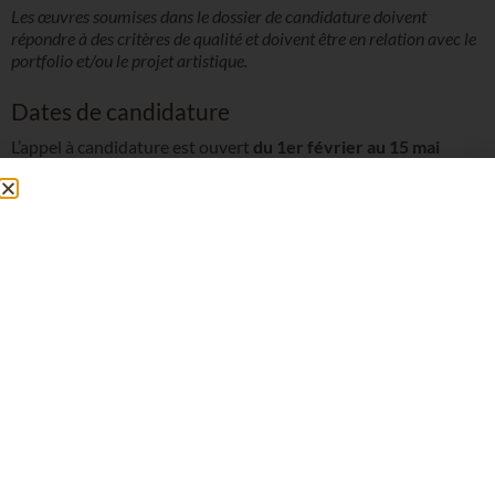
Les œuvres soumises dans le dossier de candidature doivent
répondre à des critères de qualité et doivent être en relation avec le
portfolio et/ou le projet artistique.
Dates de candidature
L’appel à candidature est ouvert
du 1er février au 15 mai
2024
.
Toutes les candidatures doivent comprendre
les éléments suivants :
Un texte biographique
La note d’intention incluant la démarche artistique du
candidat (motivation, intérêt culturel, référence etc.)
écrite en français, en arabe ou en anglais
Maximum 1
page
Un portfolio
Maximum 15 pages
Un projet artistique existant mentionnant le sujet
exploré, les techniques employées, le propos du projet
ainsi que les œuvres réalisées ou une intention de projet
accompagnée d’esquisses ou de croquis
Maximum 1