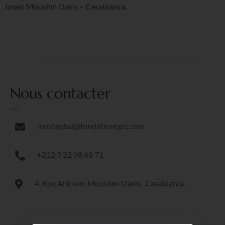
Imam Mouslim Oasis – Casablanca.
Nous contacter
mustaqbal@fondationtgcc.com
+212 5 22 98 68 71
4, Rue Al Imam Mouslim-Oasis- Casablanca