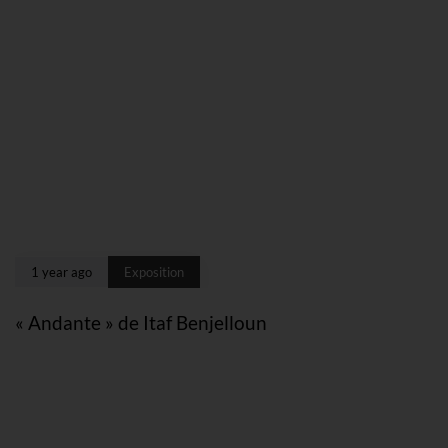
1 year ago
Exposition
« Andante » de Itaf Benjelloun