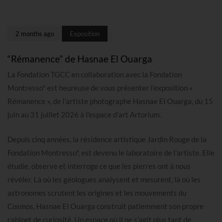
2 months ago
Exposition
“Rémanence” de Hasnae El Ouarga
La Fondation TGCC en collaboration avec la Fondation
Montresso* est heureuse de vous présenter l’exposition «
Rémanence », de l’artiste photographe Hasnae El Ouarga, du 15
juin au 31 juillet 2026 à l’espace d’art Artorium.
Depuis cinq années, la résidence artistique Jardin Rouge de la
Fondation Montresso*, est devenu le laboratoire de l’artiste. Elle
étudie, observe et interroge ce que les pierres ont à nous
révéler. Là où les géologues analysent et mesurent, là où les
astronomes scrutent les origines et les mouvements du
Cosmos, Hasnae El Ouarga construit patiemment son propre
cabinet de curiosité. Un espace où il ne s’agit plus tant de