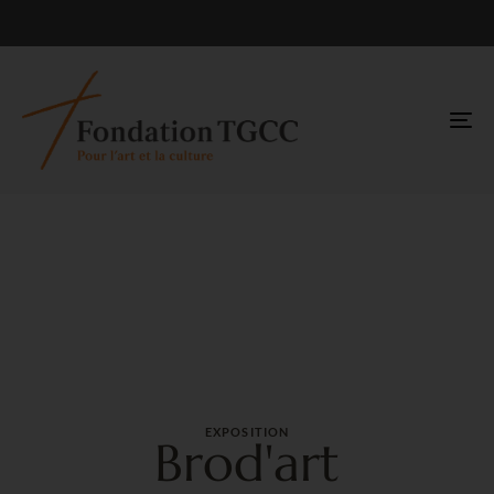
TO
NA
EXPOSITION
Brod'art